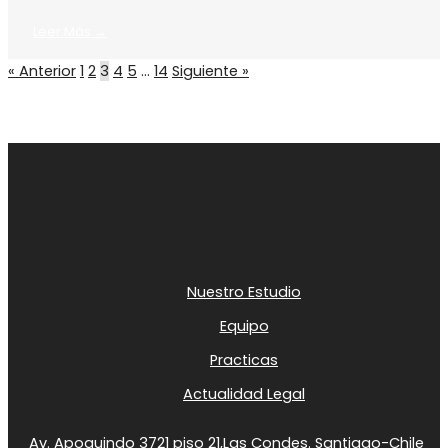
Leer Más →
« Anterior
1
2
3
4
5
…
14
Siguiente »
Nuestro Estudio
Equipo
Practicas
Actualidad Legal
Av. Apoquindo 3721 piso 21,
Las Condes. Santiago-Chile