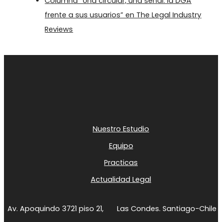
Columna “Una circular, una señal: la DGA
frente a sus usuarios” en The Legal Industry
Reviews
Nuestro Estudio
Equipo
Practicas
Actualidad Legal
Av. Apoquindo 3721 piso 21,
Las Condes. Santiago-Chile